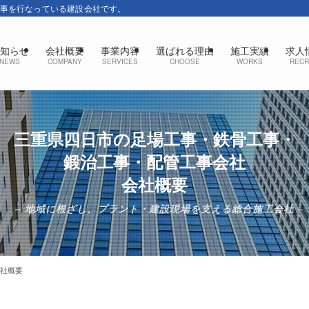
工事を行なっている建設会社です。
知らせ
会社概要
事業内容
選ばれる理由
施工実績
求人
NEWS
COMPANY
SERVICES
CHOOSE
WORKS
RECR
三重県四日市の足場工事・鉄骨工事・
鍛治工事・配管工事会社
会社概要
– 地域に根ざし、プラント・建設現場を支える総合施工会社 –
会社概要